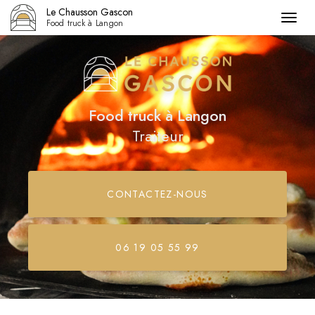
Le Chausson Gascon
Togg
Food truck à Langon
navig
Aller
au
contenu
principal
Food truck
à Langon
Traiteur
CONTACTEZ-
NOUS
06 19 05 55 99