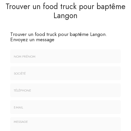
Trouver un food truck pour baptême
Langon
Trouver un food truck pour baptême Langon.
Envoyez un message
Nom
&
Prénom
Société
*
:
Téléphone
E-
mail