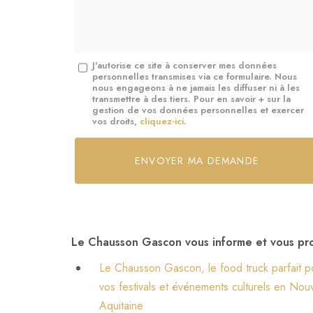
*
Message
J'autorise ce site à conserver mes données
personnelles transmises via ce formulaire. Nous
:
nous engageons à ne jamais les diffuser ni à les
transmettre à des tiers. Pour en savoir + sur la
*
gestion de vos données personnelles et exercer
vos droits,
cliquez-ici
.
Acceptation
RGPD
ENVOYER MA DEMANDE
*
Le Chausson Gascon vous informe et vous pro
Le Chausson Gascon, le food truck parfait p
vos festivals et événements culturels en Nouv
Aquitaine