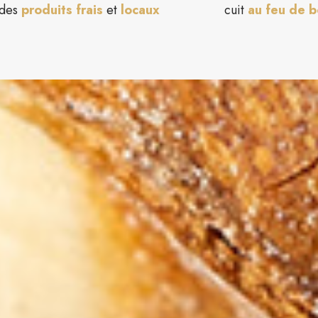
 des
produits frais
et
locaux
cuit
au feu de b