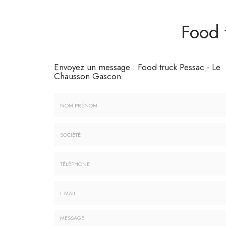
Food 
Envoyez un message :
Food truck Pessac - Le
Chausson Gascon
Nom
&
Prénom
Société
*
:
Téléphone
E-
mail