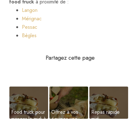
food truck
à proximité de :
Langon
Mérignac
Pessac
Bègles
Food truck pour
Offrez à vos
Repas rapide
manger le midi à
équipes une
midi
Bordeaux
pause
Bacalan
gourmande et
locale