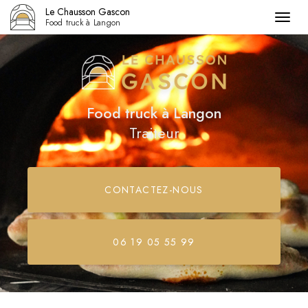
Le Chausson Gascon
Togg
Food truck à Langon
navig
Aller
au
contenu
principal
Food truck
à Langon
Traiteur
CONTACTEZ-
NOUS
06 19 05 55 99