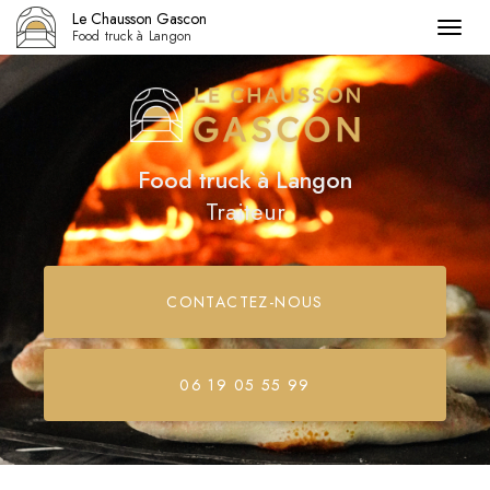
Le Chausson Gascon
Togg
Food truck à Langon
navig
Aller
au
contenu
principal
Food truck
à Langon
Traiteur
CONTACTEZ-
NOUS
06 19 05 55 99