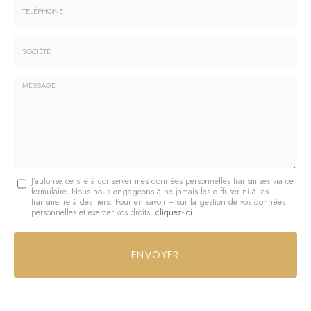
:
:
*
*
Tél.
:
*
Société
:
Message
J'autorise ce site à conserver mes données personnelles transmises via ce
formulaire. Nous nous engageons à ne jamais les diffuser ni à les
:
transmettre à des tiers. Pour en savoir + sur la gestion de vos données
personnelles et exercer vos droits,
cliquez-ici
.
*
Acceptation
RGPD
ENVOYER
*