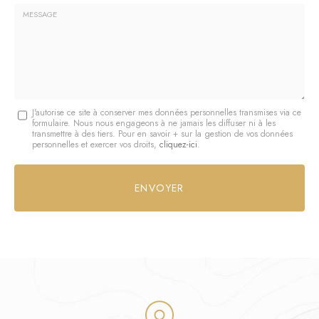
*
Société
:
Message
J'autorise ce site à conserver mes données personnelles transmises via ce
formulaire. Nous nous engageons à ne jamais les diffuser ni à les
:
transmettre à des tiers. Pour en savoir + sur la gestion de vos données
personnelles et exercer vos droits,
cliquez-ici
.
*
Acceptation
RGPD
ENVOYER
*