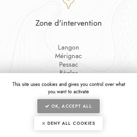
Zone d'intervention
Langon
Mérignac
Pessac
Bègles
Et le secteur…
This site uses cookies and gives you control over what
you want to activate
OK, ACCEPT ALL
En savoir +
DENY ALL COOKIES
Le Chausson Gascon, food truck à Langon
Mentions légales
-
Plan du site
-
Liens utiles
-
Secteur
-
Cookies
Le Chausson Gascon