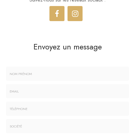
Envoyez un message
Nom
-
Prénom
Email
:
:
*
*
Tél.
: