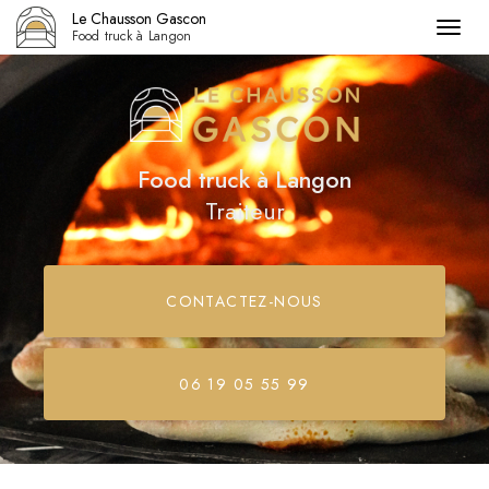
Le Chausson Gascon
Togg
Food truck à Langon
navig
Aller
au
contenu
principal
Food truck
à Langon
Traiteur
CONTACTEZ-
NOUS
06 19 05 55 99