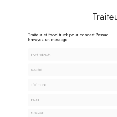
Traite
Traiteur et food truck pour concert Pessac.
Envoyez un message
Nom
&
Prénom
Société
*
:
Téléphone
E-
mail