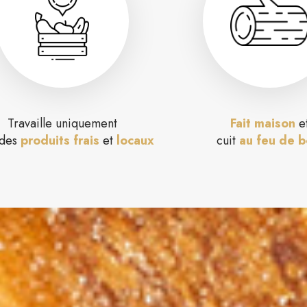
Travaille uniquement
Fait maison
e
 des
produits frais
et
locaux
cuit
au feu de b