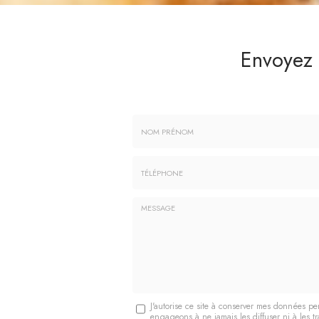
Envoyez
Nom
-
Prénom
Tél.
:
:
*
*
Message
J'autorise ce site à conserver mes données pe
engageons à ne jamais les diffuser ni à les tr