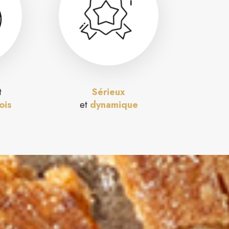
t
Sérieux
ois
et
dynamique