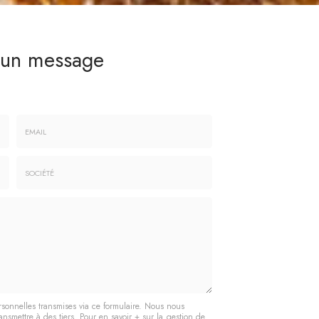
 un message
Email
:
*
Société
:
rsonnelles transmises via ce formulaire. Nous nous
ansmettre à des tiers. Pour en savoir + sur la gestion de