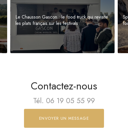
Le Chausson Gascon : le food truck qui revisite
Sp
les plats français sur les festivals
fo
Contactez-nous
Tél.
06 19 05 55 99
ENVOYER UN MESSAGE