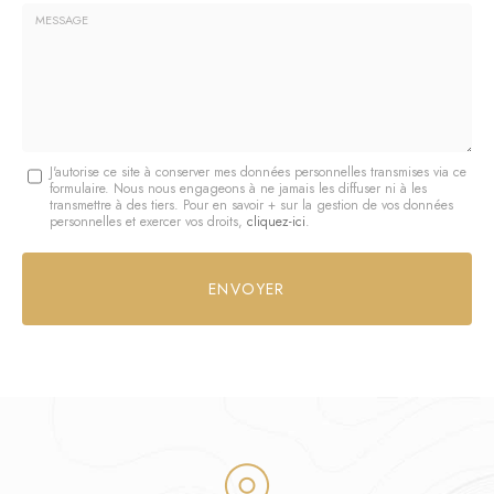
*
Société
:
Message
J'autorise ce site à conserver mes données personnelles transmises via ce
formulaire. Nous nous engageons à ne jamais les diffuser ni à les
:
transmettre à des tiers. Pour en savoir + sur la gestion de vos données
personnelles et exercer vos droits,
cliquez-ici
.
*
Acceptation
RGPD
ENVOYER
*