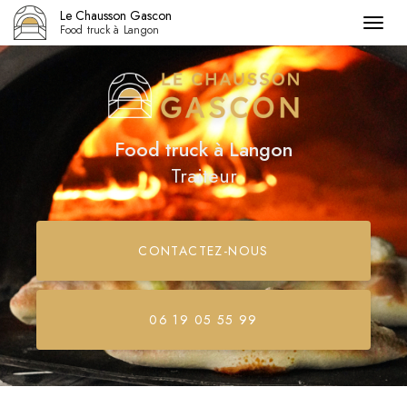
Le Chausson Gascon
Togg
Food truck à Langon
navig
Aller
au
contenu
principal
Food truck
à Langon
Traiteur
CONTACTEZ-
NOUS
06 19 05 55 99