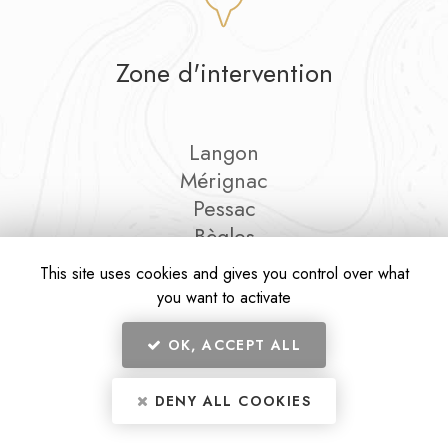
Zone d'intervention
Langon
Mérignac
Pessac
Bègles
Et le secteur…
This site uses cookies and gives you control over what
you want to activate
OK, ACCEPT ALL
En savoir +
DENY ALL COOKIES
Le Chausson Gascon, food truck à Langon
Mentions légales
-
Plan du site
-
Liens utiles
-
Secteur
-
Cookies
Le Chausson Gascon