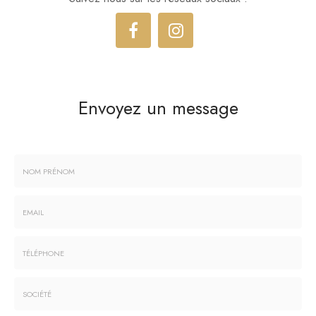
Envoyez un message
Nom
-
Prénom
Email
:
:
*
*
Tél.
: